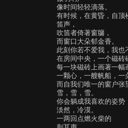
像时间轻轻滴落。
有时候，在黄昏，自顶
笛声，
吹笛者倚著窗牖，
而窗口大朵郁金香。
此刻你若不爱我，我也
在房间中央，一个磁砖
每一块磁砖上画著一幅
一颗心，一艘帆船，一
而自我们唯一的窗户张
雪，雪，雪。
你会躺成我喜欢的姿势
淡然，冷漠。
一两回点燃火柴的
刺耳声。