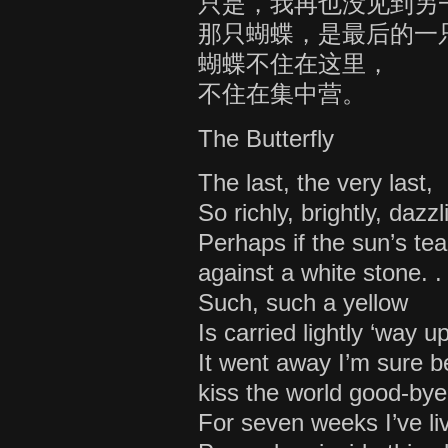
只是，我再也没见到另
那只蝴蝶，是最后的一
蝴蝶不住在这里，
不住在集中营。
The Butterfly
The last, the very last,
So richly, brightly, dazzl
Perhaps if the sun’s te
against a white stone. . 
Such, such a yellow
Is carried lightly ‘way u
It went away I’m sure b
kiss the world good-bye
For seven weeks I’ve li