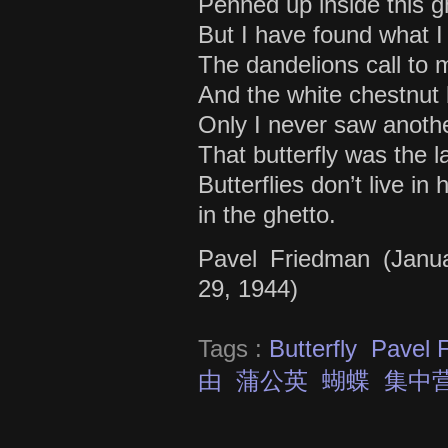
Penned up inside this g
But I have found what I
The dandelions call to 
And the white chestnut 
Only I never saw another
That butterfly was the l
Butterflies don’t live in 
in the ghetto.
Pavel Friedman (Janu
29, 1944)
Tags :
Butterfly
Pavel 
由
蒲公英
蝴蝶
集中