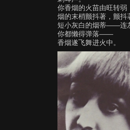
你香烟的火苗由旺转弱
烟的末梢颤抖著，颤抖
短小灰白的烟蒂——连
你都懒得弹落——
香烟遂飞舞进火中。