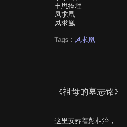
丰思掩埋
凤求凰
凤求凰
Tags :
凤求凰
《祖母的墓志铭》
这里安葬着彭相治，