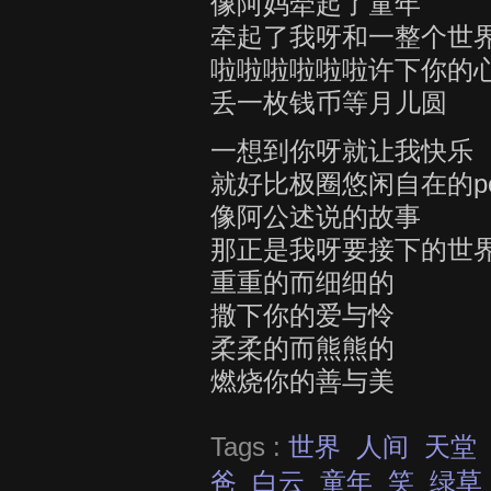
像阿妈牵起了童年
牵起了我呀和一整个世
啦啦啦啦啦啦许下你的
丢一枚钱币等月儿圆
一想到你呀就让我快乐
就好比极圈悠闲自在的pola
像阿公述说的故事
那正是我呀要接下的世
重重的而细细的
撒下你的爱与怜
柔柔的而熊熊的
燃烧你的善与美
Tags :
世界
人间
天堂
爸
白云
童年
笑
绿草