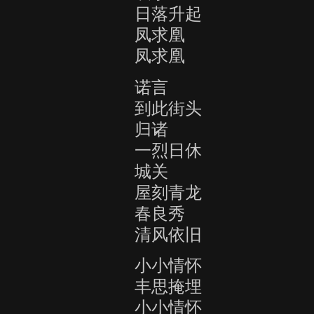
日落升起
凤求凰
凤求凰
诺言
到此街头
归诸
一烈日休
城关
屋刻青龙
春良秀
清风依旧
小小情怀
丰思掩埋
小小情怀