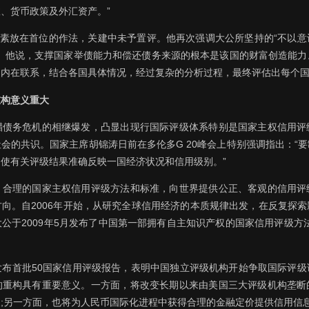
、货币政策及外汇资产。”
因素放在首位的作法，关建中未予置评。他再次强调大公所坚持的“不以
场。他说，支撑国家举债能力和偿还债务来源的根本是该国的财富创造能力
的内在联系，结合各国具体情况，经过复杂的分析过程，最终评估出每个
重构意义重大
腊债务危机的相继爆发，凸显出现行国际评级体系特别是国家主权信用评
会的共识。国家主席胡锦涛日前在多伦多G 20峰会上特别强调指出：“
使有关评级结果准确反映一国经济状况和信用级别。”
、合理的国家主权信用评级方法和标准，向世界提供公正、客观的信用评
向。自2006年开始，从研究全球信用经济的本质规律出发，在反复探
公于2009年5月发布了中国第一部拥有自主知识产权的国家信用评级方
发布首批50国家信用评级报告，表明中国独立评级机构开始争取国际评级
的重构具有重要意义。一方面，将改变长期以来由美国三大评级机构垄断
;另一方面，也将为人民币国际化进程中获得合理的金融定价提供信用信