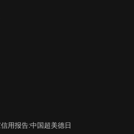
义
受
信用报告:中国超美德日