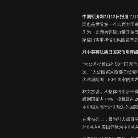
中国经济网7月12日报道
7月
国也是世界第一个非西方国
作为一支新兴评级力量开始登
家信用需求和信用风险发布
对中美英法德日国家信用评
“大公首批推出的50个国
况。”大公国家风险部总经理
大洋洲两国，50个国家的国
林文杰说，从整体信用水平看，
级别国家占74%，投机级占
本币级别高于外币级别的国家
在发布会上，最为引人瞩目的
外币A A A;美国评级为本币A