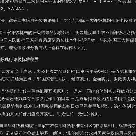
尔和惠誉等三大机构对中国的评级分别是A 1、A +和A A -;而对美
2、A A和A A -。
、法、德等国家信用等级的评价上，大公与国际三大评级机构存在比较明
美国三家评级机构的评级结果的比较分析，明显地反映出在不同评级理念指
的中国人民银行国家外管局原副局长魏本华告诉记者，与以美国三大评级
方式、理论体系和分析方法上都存在着较大区别。
国际现行评级标准差异
新闻发布会上表示，大公此次对全球50个国家信用等级报告是依据其探索
内容可归结为五点，即“国家管理能力、经济实力、金融实力、财政实力和
在具体操作过程中重点把握五项原则：一是对一国综合体制实力和政府财政
债务偿还能力具有直接决定作用的因素;三是政府财政收入的创造能力是债
证;四是随着外部冲击对国家信用的影响日益严重并更加频繁，综合体制实
数据的来源和使用遵循真实性、时效性和一致性的原则。
”与国际评级机构现行国家主权信用评给标准有何区别?今年5月，标准普
》记者提问时曾做出解释。他说：“影响标准普尔对国家主权信用评级作