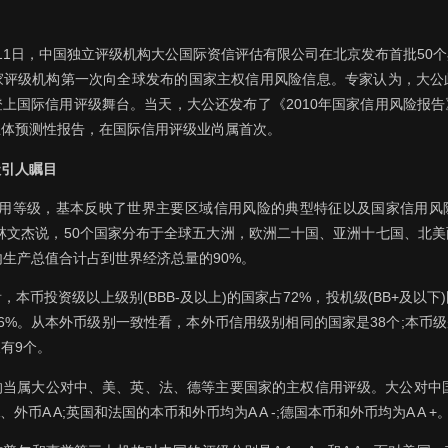
11日，中国独立评级机构大公国际资信评估有限公司在北京发布首批50
家评级机构第一次向全球发布的国家主权信用风险信息。专家认为，大公
上国际信用评级舞台。当天，大公还发布了《2010年国家信用风险报
总体预测性报告，在国际信用评级业尚属首次。
级引人瞩目
家信用等级，基本反映了世界主要区域信用风险的典型特征以及国家信用风
林文杰说，50个国家分布于全球五大洲，欧洲二十国、亚洲十七国、北
内生产总值合计占到世界经济总量的90%。
本币投资级以上级别(BBB-及以上)的国家占72%，投机级(BB+及以下
26%。从本外币级别一致性看，本外币信用级别相同的国家是38个;本币级
有9个。
当属大公对中、美、英、法、德等主要国家的主权信用评级。大公对中国国
 A、外币A A;英国和法国的本币和外币均为A A -;德国本币和外币均为A A +