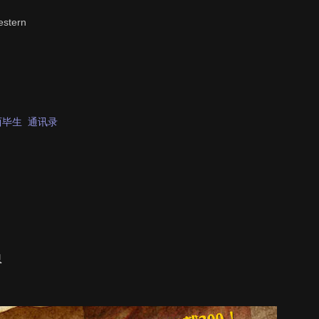
estern
西毕生
通讯录
员