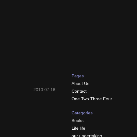
Pages
About Us
2010.07.16
Contact
One Two Three Four
Categories
Books
Life life
our undertaking